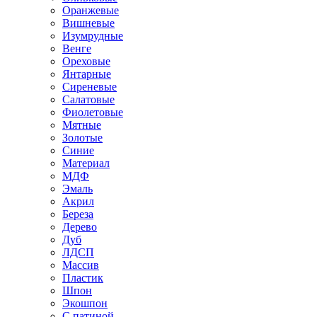
Оранжевые
Вишневые
Изумрудные
Венге
Ореховые
Янтарные
Сиреневые
Салатовые
Фиолетовые
Мятные
Золотые
Синие
Материал
МДФ
Эмаль
Акрил
Береза
Дерево
Дуб
ЛДСП
Массив
Пластик
Шпон
Экошпон
С патиной