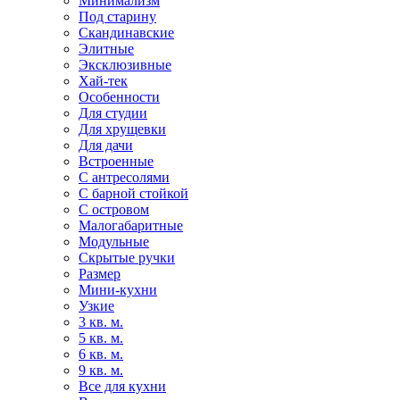
Минимализм
Под старину
Скандинавские
Элитные
Эксклюзивные
Хай-тек
Особенности
Для студии
Для хрущевки
Для дачи
Встроенные
С антресолями
С барной стойкой
С островом
Малогабаритные
Модульные
Скрытые ручки
Размер
Мини-кухни
Узкие
3 кв. м.
5 кв. м.
6 кв. м.
9 кв. м.
Все для кухни