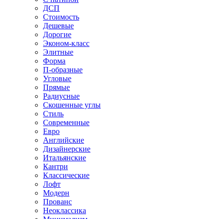
ДСП
Стоимость
Дешевые
Дорогие
Эконом-класс
Элитные
Форма
П-образные
Угловые
Прямые
Радиусные
Скошенные углы
Стиль
Современные
Евро
Английские
Дизайнерские
Итальянские
Кантри
Классические
Лофт
Модерн
Прованс
Неоклассика