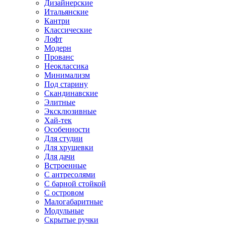
Дизайнерские
Итальянские
Кантри
Классические
Лофт
Модерн
Прованс
Неоклассика
Минимализм
Под старину
Скандинавские
Элитные
Эксклюзивные
Хай-тек
Особенности
Для студии
Для хрущевки
Для дачи
Встроенные
С антресолями
С барной стойкой
С островом
Малогабаритные
Модульные
Скрытые ручки