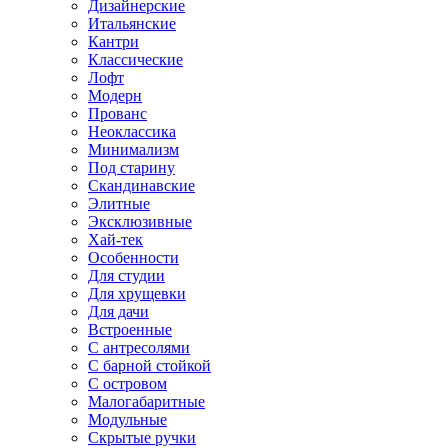
Дизайнерские
Итальянские
Кантри
Классические
Лофт
Модерн
Прованс
Неоклассика
Минимализм
Под старину
Скандинавские
Элитные
Эксклюзивные
Хай-тек
Особенности
Для студии
Для хрущевки
Для дачи
Встроенные
С антресолями
С барной стойкой
С островом
Малогабаритные
Модульные
Скрытые ручки