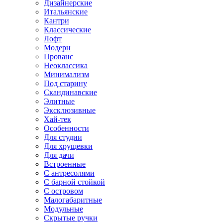
Дизайнерские
Итальянские
Кантри
Классические
Лофт
Модерн
Прованс
Неоклассика
Минимализм
Под старину
Скандинавские
Элитные
Эксклюзивные
Хай-тек
Особенности
Для студии
Для хрущевки
Для дачи
Встроенные
С антресолями
С барной стойкой
С островом
Малогабаритные
Модульные
Скрытые ручки