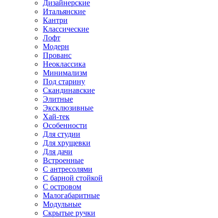
Дизайнерские
Итальянские
Кантри
Классические
Лофт
Модерн
Прованс
Неоклассика
Минимализм
Под старину
Скандинавские
Элитные
Эксклюзивные
Хай-тек
Особенности
Для студии
Для хрущевки
Для дачи
Встроенные
С антресолями
С барной стойкой
С островом
Малогабаритные
Модульные
Скрытые ручки