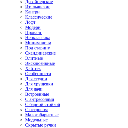
Дизайнерские
Итальянские
Кантри
Классические
Лофт
Модерн
Прованс
Неоклассика
Минимализм
Под старину
Скандинавские
Элитные
Эксклюзивные
Хай-тек
Особенности
Для студии
Для хрущевки
Для дачи
Встроенные
С антресолями
С барной стойкой
С островом
Малогабаритные
Модульные
Скрытые ручки