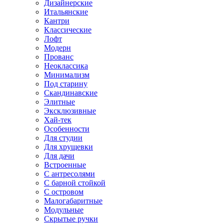
Дизайнерские
Итальянские
Кантри
Классические
Лофт
Модерн
Прованс
Неоклассика
Минимализм
Под старину
Скандинавские
Элитные
Эксклюзивные
Хай-тек
Особенности
Для студии
Для хрущевки
Для дачи
Встроенные
С антресолями
С барной стойкой
С островом
Малогабаритные
Модульные
Скрытые ручки