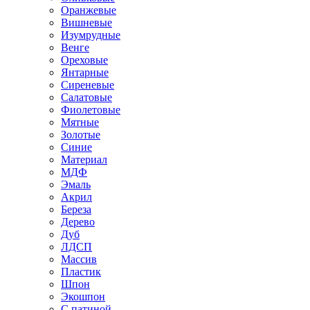
Оранжевые
Вишневые
Изумрудные
Венге
Ореховые
Янтарные
Сиреневые
Салатовые
Фиолетовые
Мятные
Золотые
Синие
Материал
МДФ
Эмаль
Акрил
Береза
Дерево
Дуб
ЛДСП
Массив
Пластик
Шпон
Экошпон
С патиной