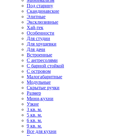
Минимализм
Под старину
Скандинавские
Элитные
Эксклюзивные
Хай-тек
Особенности
Для студии
Для хрущевки
Для дачи
Встроенные
С антресолями
С барной стойкой
С островом
Малогабаритные
Модульные
Скрытые ручки
Размер
Мини-кухни
Узкие
3 кв. м.
5 кв. м.
6 кв. м.
9 кв. м.
Все для кухни