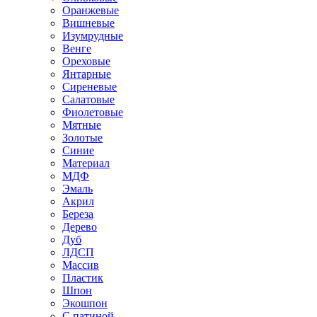
Оранжевые
Вишневые
Изумрудные
Венге
Ореховые
Янтарные
Сиреневые
Салатовые
Фиолетовые
Мятные
Золотые
Синие
Материал
МДФ
Эмаль
Акрил
Береза
Дерево
Дуб
ЛДСП
Массив
Пластик
Шпон
Экошпон
С патиной