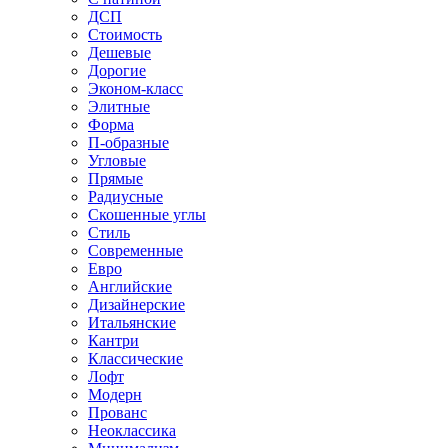
ДСП
Стоимость
Дешевые
Дорогие
Эконом-класс
Элитные
Форма
П-образные
Угловые
Прямые
Радиусные
Скошенные углы
Стиль
Современные
Евро
Английские
Дизайнерские
Итальянские
Кантри
Классические
Лофт
Модерн
Прованс
Неоклассика