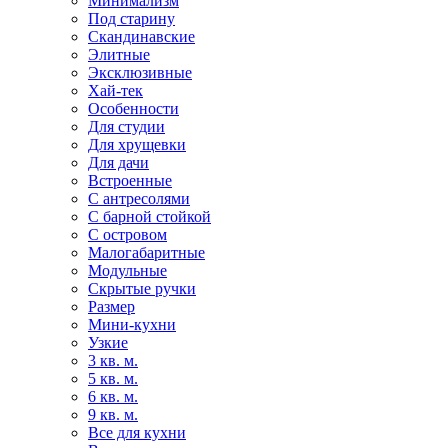
Минимализм
Под старину
Скандинавские
Элитные
Эксклюзивные
Хай-тек
Особенности
Для студии
Для хрущевки
Для дачи
Встроенные
С антресолями
С барной стойкой
С островом
Малогабаритные
Модульные
Скрытые ручки
Размер
Мини-кухни
Узкие
3 кв. м.
5 кв. м.
6 кв. м.
9 кв. м.
Все для кухни