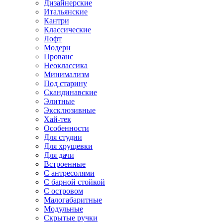
Дизайнерские
Итальянские
Кантри
Классические
Лофт
Модерн
Прованс
Неоклассика
Минимализм
Под старину
Скандинавские
Элитные
Эксклюзивные
Хай-тек
Особенности
Для студии
Для хрущевки
Для дачи
Встроенные
С антресолями
С барной стойкой
С островом
Малогабаритные
Модульные
Скрытые ручки