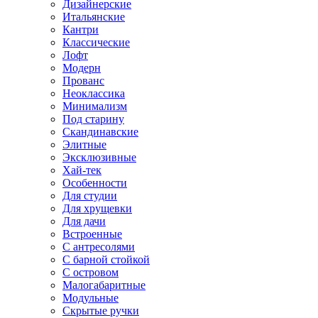
Дизайнерские
Итальянские
Кантри
Классические
Лофт
Модерн
Прованс
Неоклассика
Минимализм
Под старину
Скандинавские
Элитные
Эксклюзивные
Хай-тек
Особенности
Для студии
Для хрущевки
Для дачи
Встроенные
С антресолями
С барной стойкой
С островом
Малогабаритные
Модульные
Скрытые ручки