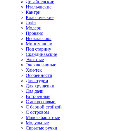
Дизайнерские
Итальянские
Кантри
Классические
Лофт
Модерн
Прованс
Неоклассика
Минимализм
Под старину
Скандинавские
Элитные
Эксклюзивные
Хай-тек
Особенности
Для студии
Для хрущевки
Для дачи
Встроенные
С антресолями
С барной стойкой
С островом
Малогабаритные
Модульные
Скрытые ручки