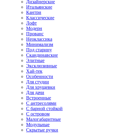
Дизайнерские
Итальянские
Кантри
Классические
Лофт
Модерн
Прованс
Неоклассика
Минимализм
Под старину
Скандинавские
Элитные
Эксклюзивные
Хай-тек
Особенности
Для студии
Для хрущевки
Для дачи
Встроенные
С антресолями
С барной стойкой
С островом
Малогабаритные
Модульные
Скрытые ручки