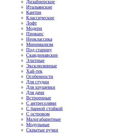
Дизайнерские
Итальянские
Кантри
Классические
Лофт
Модерн
Прованс
Неоклассика
Минимализм
Под старину
Скандинавские
Элитные
Эксклюзивные
Хай-тек
Особенности
Для студии
Для хрущевки
Для дачи
Встроенные
С антресолями
С барной стойкой
С островом
Малогабаритные
Модульные
Скрытые ручки