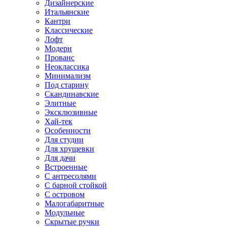
Дизайнерские
Итальянские
Кантри
Классические
Лофт
Модерн
Прованс
Неоклассика
Минимализм
Под старину
Скандинавские
Элитные
Эксклюзивные
Хай-тек
Особенности
Для студии
Для хрущевки
Для дачи
Встроенные
С антресолями
С барной стойкой
С островом
Малогабаритные
Модульные
Скрытые ручки