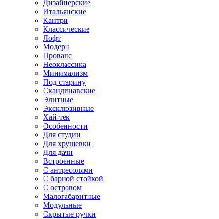
Дизайнерские
Итальянские
Кантри
Классические
Лофт
Модерн
Прованс
Неоклассика
Минимализм
Под старину
Скандинавские
Элитные
Эксклюзивные
Хай-тек
Особенности
Для студии
Для хрущевки
Для дачи
Встроенные
С антресолями
С барной стойкой
С островом
Малогабаритные
Модульные
Скрытые ручки