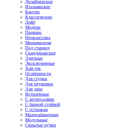
Дизайнерские
Итальянские
Кантри
Классические
Лофт
Модерн
Прованс
Неоклассика
Минимализм
Под старину
Скандинавские
Элитные
Эксклюзивные
Хай-тек
Особенности
Для студии
Для хрущевки
Для дачи
Встроенные
С антресолями
С барной стойкой
С островом
Малогабаритные
Модульные
Скрытые ручки