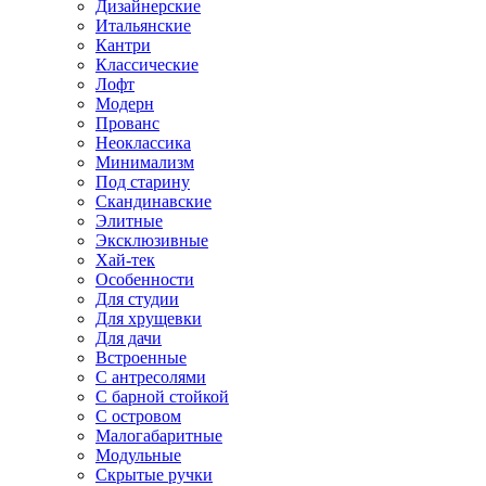
Дизайнерские
Итальянские
Кантри
Классические
Лофт
Модерн
Прованс
Неоклассика
Минимализм
Под старину
Скандинавские
Элитные
Эксклюзивные
Хай-тек
Особенности
Для студии
Для хрущевки
Для дачи
Встроенные
С антресолями
С барной стойкой
С островом
Малогабаритные
Модульные
Скрытые ручки