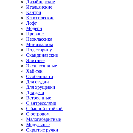
Дизайнерские
Итальянские
Кантри
Классические
Лофт
Модерн
Прованс
Неоклассика
Минимализм
Под старину
Скандинавские
Элитные
Эксклюзивные
Хай-тек
Особенности
Для студии
Для хрущевки
Для дачи
Встроенные
С антресолями
С барной стойкой
С островом
Малогабаритные
Модульные
Скрытые ручки