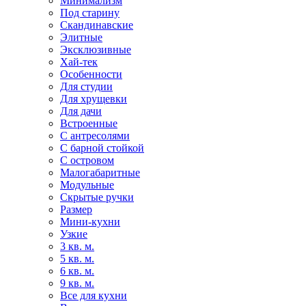
Минимализм
Под старину
Скандинавские
Элитные
Эксклюзивные
Хай-тек
Особенности
Для студии
Для хрущевки
Для дачи
Встроенные
С антресолями
С барной стойкой
С островом
Малогабаритные
Модульные
Скрытые ручки
Размер
Мини-кухни
Узкие
3 кв. м.
5 кв. м.
6 кв. м.
9 кв. м.
Все для кухни