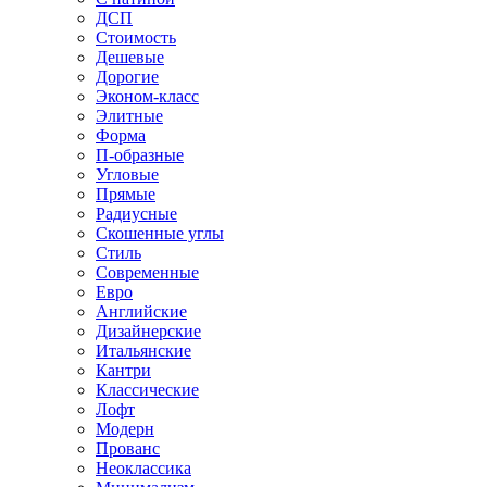
ДСП
Стоимость
Дешевые
Дорогие
Эконом-класс
Элитные
Форма
П-образные
Угловые
Прямые
Радиусные
Скошенные углы
Стиль
Современные
Евро
Английские
Дизайнерские
Итальянские
Кантри
Классические
Лофт
Модерн
Прованс
Неоклассика