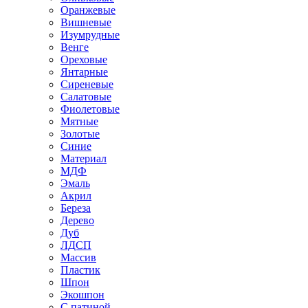
Оранжевые
Вишневые
Изумрудные
Венге
Ореховые
Янтарные
Сиреневые
Салатовые
Фиолетовые
Мятные
Золотые
Синие
Материал
МДФ
Эмаль
Акрил
Береза
Дерево
Дуб
ЛДСП
Массив
Пластик
Шпон
Экошпон
С патиной