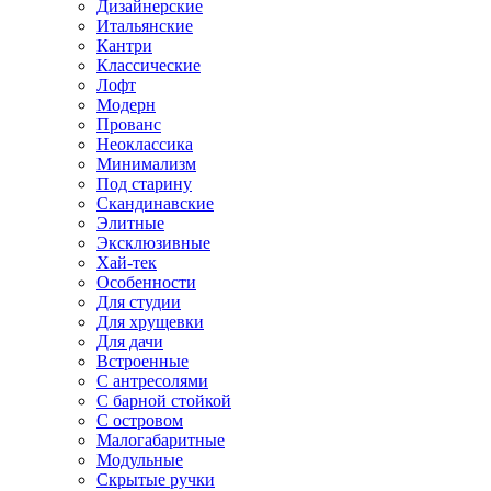
Дизайнерские
Итальянские
Кантри
Классические
Лофт
Модерн
Прованс
Неоклассика
Минимализм
Под старину
Скандинавские
Элитные
Эксклюзивные
Хай-тек
Особенности
Для студии
Для хрущевки
Для дачи
Встроенные
С антресолями
С барной стойкой
С островом
Малогабаритные
Модульные
Скрытые ручки