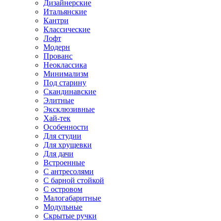
Дизайнерские
Итальянские
Кантри
Классические
Лофт
Модерн
Прованс
Неоклассика
Минимализм
Под старину
Скандинавские
Элитные
Эксклюзивные
Хай-тек
Особенности
Для студии
Для хрущевки
Для дачи
Встроенные
С антресолями
С барной стойкой
С островом
Малогабаритные
Модульные
Скрытые ручки