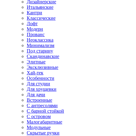
Дизайнерские
Итальянские
Кантри
Классические
Лофт
Модерн
Прованс
Неоклассика
Минимализм
Под старину
Скандинавские
Элитные
Эксклюзивные
Хай-тек
Особенности
Для студии
Для хрущевки
Для дачи
Встроенные
С антресолями
С барной стойкой
С островом
Малогабаритные
Модульные
Скрытые ручки