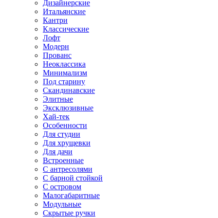
Дизайнерские
Итальянские
Кантри
Классические
Лофт
Модерн
Прованс
Неоклассика
Минимализм
Под старину
Скандинавские
Элитные
Эксклюзивные
Хай-тек
Особенности
Для студии
Для хрущевки
Для дачи
Встроенные
С антресолями
С барной стойкой
С островом
Малогабаритные
Модульные
Скрытые ручки