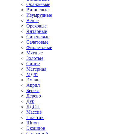
Оранжевые
Вишневые
Изумрудные
Венге
Ореховые
Янтарные
Сиреневые
Салатовые
Фиолетовые
Мятные
Золотые
Синие
Материал
МДФ
Эмаль
Акрил
Береза
Дерево
Дуб
ЛДСП
Массив
Пластик
Шпон
Экошпон
С патиной