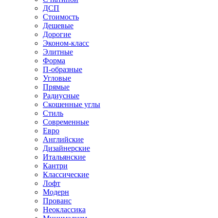
ДСП
Стоимость
Дешевые
Дорогие
Эконом-класс
Элитные
Форма
П-образные
Угловые
Прямые
Радиусные
Скошенные углы
Стиль
Современные
Евро
Английские
Дизайнерские
Итальянские
Кантри
Классические
Лофт
Модерн
Прованс
Неоклассика