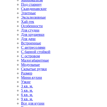
Минимализм
Под старину
Скандинавские
Элитные
Эксклюзивные
Хай-тек
Особенности
Для студии
Для хрущевки
Для дачи
Встроенные
С антресолями
С барной стойкой
С островом
Малогабаритные
Модульные
Скрытые ручки
Размер
Мини-кухни
Узкие
3 кв. м.
5 кв. м.
6 кв. м.
9 кв. м.
Все для кухни