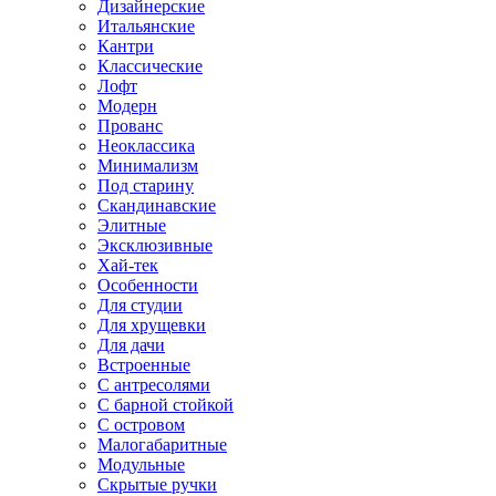
Дизайнерские
Итальянские
Кантри
Классические
Лофт
Модерн
Прованс
Неоклассика
Минимализм
Под старину
Скандинавские
Элитные
Эксклюзивные
Хай-тек
Особенности
Для студии
Для хрущевки
Для дачи
Встроенные
С антресолями
С барной стойкой
С островом
Малогабаритные
Модульные
Скрытые ручки