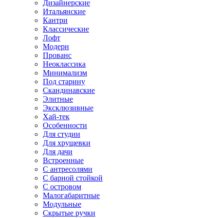
Дизайнерские
Итальянские
Кантри
Классические
Лофт
Модерн
Прованс
Неоклассика
Минимализм
Под старину
Скандинавские
Элитные
Эксклюзивные
Хай-тек
Особенности
Для студии
Для хрущевки
Для дачи
Встроенные
С антресолями
С барной стойкой
С островом
Малогабаритные
Модульные
Скрытые ручки