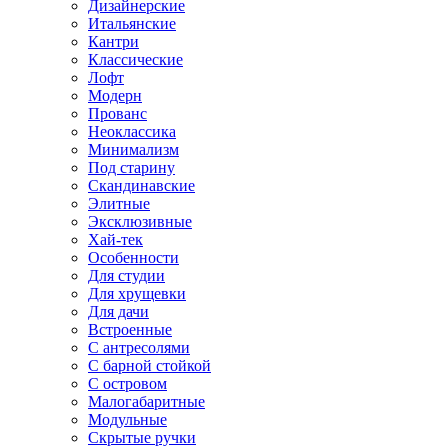
Дизайнерские
Итальянские
Кантри
Классические
Лофт
Модерн
Прованс
Неоклассика
Минимализм
Под старину
Скандинавские
Элитные
Эксклюзивные
Хай-тек
Особенности
Для студии
Для хрущевки
Для дачи
Встроенные
С антресолями
С барной стойкой
С островом
Малогабаритные
Модульные
Скрытые ручки