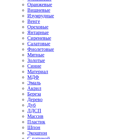
Оранжевые
Вишневые
Изумрудные
Венге
Ореховые
Янтарные
Сиреневые
Салатовые
Фиолетовые
Мятные
Золотые
Синие
Материал
МДФ
Эмаль
Акрил
Береза
Дерево
Дуб
ЛДСП
Массив
Пластик
Шпон
Экошпон
С патиной