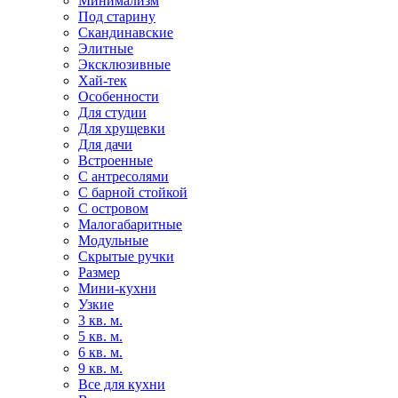
Минимализм
Под старину
Скандинавские
Элитные
Эксклюзивные
Хай-тек
Особенности
Для студии
Для хрущевки
Для дачи
Встроенные
С антресолями
С барной стойкой
С островом
Малогабаритные
Модульные
Скрытые ручки
Размер
Мини-кухни
Узкие
3 кв. м.
5 кв. м.
6 кв. м.
9 кв. м.
Все для кухни