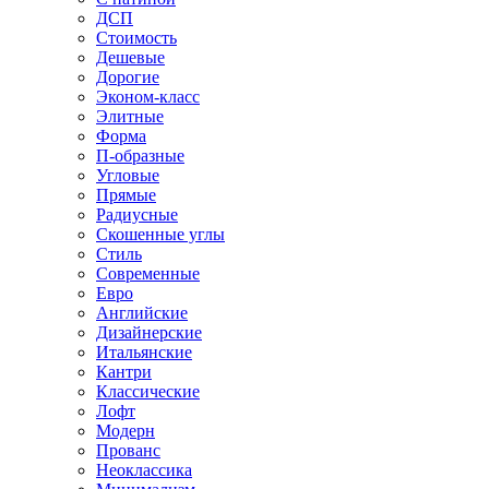
ДСП
Стоимость
Дешевые
Дорогие
Эконом-класс
Элитные
Форма
П-образные
Угловые
Прямые
Радиусные
Скошенные углы
Стиль
Современные
Евро
Английские
Дизайнерские
Итальянские
Кантри
Классические
Лофт
Модерн
Прованс
Неоклассика