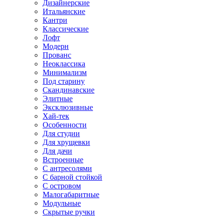
Дизайнерские
Итальянские
Кантри
Классические
Лофт
Модерн
Прованс
Неоклассика
Минимализм
Под старину
Скандинавские
Элитные
Эксклюзивные
Хай-тек
Особенности
Для студии
Для хрущевки
Для дачи
Встроенные
С антресолями
С барной стойкой
С островом
Малогабаритные
Модульные
Скрытые ручки