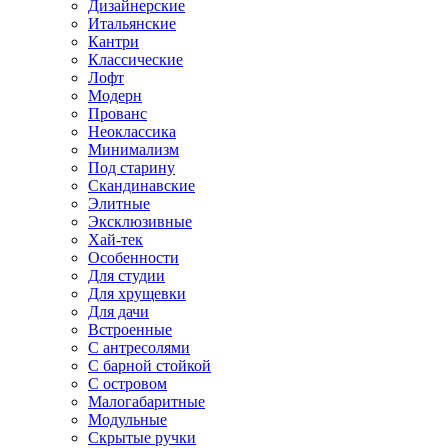
Дизайнерские
Итальянские
Кантри
Классические
Лофт
Модерн
Прованс
Неоклассика
Минимализм
Под старину
Скандинавские
Элитные
Эксклюзивные
Хай-тек
Особенности
Для студии
Для хрущевки
Для дачи
Встроенные
С антресолями
С барной стойкой
С островом
Малогабаритные
Модульные
Скрытые ручки