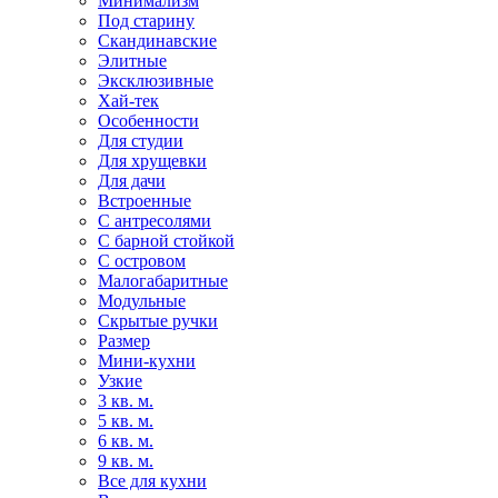
Минимализм
Под старину
Скандинавские
Элитные
Эксклюзивные
Хай-тек
Особенности
Для студии
Для хрущевки
Для дачи
Встроенные
С антресолями
С барной стойкой
С островом
Малогабаритные
Модульные
Скрытые ручки
Размер
Мини-кухни
Узкие
3 кв. м.
5 кв. м.
6 кв. м.
9 кв. м.
Все для кухни