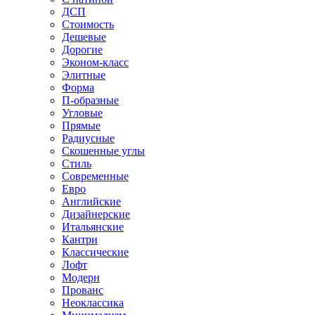
ДСП
Стоимость
Дешевые
Дорогие
Эконом-класс
Элитные
Форма
П-образные
Угловые
Прямые
Радиусные
Скошенные углы
Стиль
Современные
Евро
Английские
Дизайнерские
Итальянские
Кантри
Классические
Лофт
Модерн
Прованс
Неоклассика