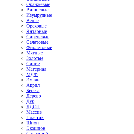
Оранжевые
Вишневые
Изумрудные
Венге
Ореховые
Янтарные
Сиреневые
Салатовые
Фиолетовые
Мятные
Золотые
Синие
Материал
МДФ
Эмаль
Акрил
Береза
Дерево
Дуб
ЛДСП
Массив
Пластик
Шпон
Экошпон
С патиной