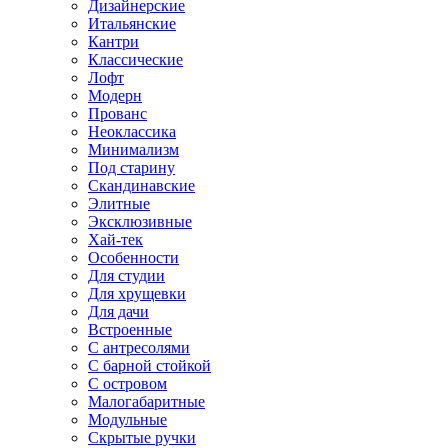
Дизайнерские
Итальянские
Кантри
Классические
Лофт
Модерн
Прованс
Неоклассика
Минимализм
Под старину
Скандинавские
Элитные
Эксклюзивные
Хай-тек
Особенности
Для студии
Для хрущевки
Для дачи
Встроенные
С антресолями
С барной стойкой
С островом
Малогабаритные
Модульные
Скрытые ручки