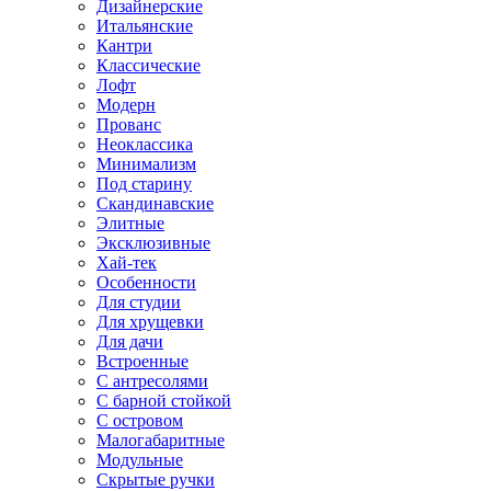
Дизайнерские
Итальянские
Кантри
Классические
Лофт
Модерн
Прованс
Неоклассика
Минимализм
Под старину
Скандинавские
Элитные
Эксклюзивные
Хай-тек
Особенности
Для студии
Для хрущевки
Для дачи
Встроенные
С антресолями
С барной стойкой
С островом
Малогабаритные
Модульные
Скрытые ручки