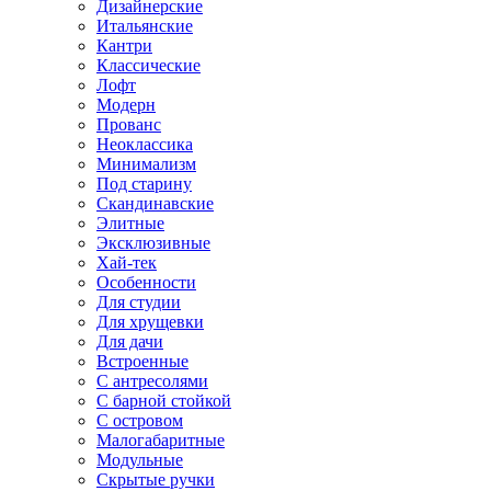
Дизайнерские
Итальянские
Кантри
Классические
Лофт
Модерн
Прованс
Неоклассика
Минимализм
Под старину
Скандинавские
Элитные
Эксклюзивные
Хай-тек
Особенности
Для студии
Для хрущевки
Для дачи
Встроенные
С антресолями
С барной стойкой
С островом
Малогабаритные
Модульные
Скрытые ручки