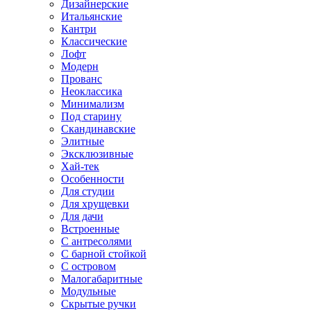
Дизайнерские
Итальянские
Кантри
Классические
Лофт
Модерн
Прованс
Неоклассика
Минимализм
Под старину
Скандинавские
Элитные
Эксклюзивные
Хай-тек
Особенности
Для студии
Для хрущевки
Для дачи
Встроенные
С антресолями
С барной стойкой
С островом
Малогабаритные
Модульные
Скрытые ручки