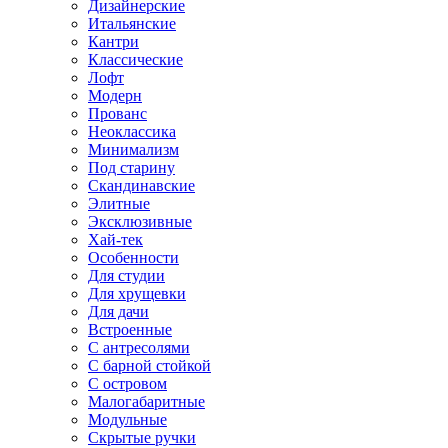
Дизайнерские
Итальянские
Кантри
Классические
Лофт
Модерн
Прованс
Неоклассика
Минимализм
Под старину
Скандинавские
Элитные
Эксклюзивные
Хай-тек
Особенности
Для студии
Для хрущевки
Для дачи
Встроенные
С антресолями
С барной стойкой
С островом
Малогабаритные
Модульные
Скрытые ручки