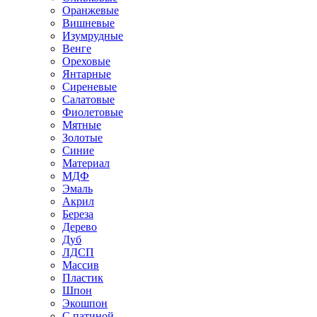
Оранжевые
Вишневые
Изумрудные
Венге
Ореховые
Янтарные
Сиреневые
Салатовые
Фиолетовые
Мятные
Золотые
Синие
Материал
МДФ
Эмаль
Акрил
Береза
Дерево
Дуб
ЛДСП
Массив
Пластик
Шпон
Экошпон
С патиной