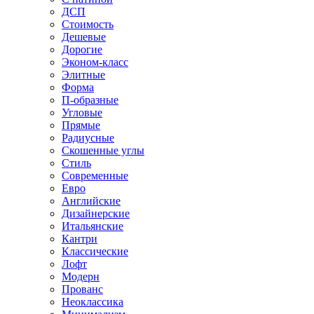
ДСП
Стоимость
Дешевые
Дорогие
Эконом-класс
Элитные
Форма
П-образные
Угловые
Прямые
Радиусные
Скошенные углы
Стиль
Современные
Евро
Английские
Дизайнерские
Итальянские
Кантри
Классические
Лофт
Модерн
Прованс
Неоклассика