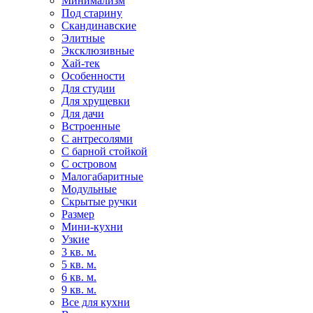
Минимализм
Под старину
Скандинавские
Элитные
Эксклюзивные
Хай-тек
Особенности
Для студии
Для хрущевки
Для дачи
Встроенные
С антресолями
С барной стойкой
С островом
Малогабаритные
Модульные
Скрытые ручки
Размер
Мини-кухни
Узкие
3 кв. м.
5 кв. м.
6 кв. м.
9 кв. м.
Все для кухни