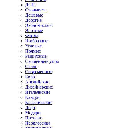
ДСП
Стоимость
Дешевые
Дорогие
Эконом-класс
Элитные
Форма
П-образные
Угловые
Прямые
Радиусные
Скошенные углы
Стиль
Современные
Евро
Английские
Дизайнерские
Итальянские
Кантри
Классические
Лофт
Модерн
Прованс
Неоклассика