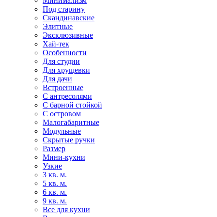
Минимализм
Под старину
Скандинавские
Элитные
Эксклюзивные
Хай-тек
Особенности
Для студии
Для хрущевки
Для дачи
Встроенные
С антресолями
С барной стойкой
С островом
Малогабаритные
Модульные
Скрытые ручки
Размер
Мини-кухни
Узкие
3 кв. м.
5 кв. м.
6 кв. м.
9 кв. м.
Все для кухни