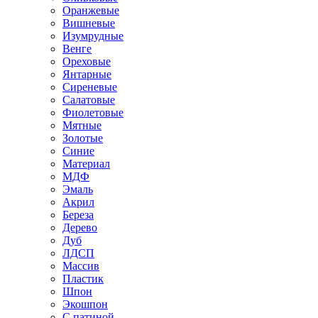
Оранжевые
Вишневые
Изумрудные
Венге
Ореховые
Янтарные
Сиреневые
Салатовые
Фиолетовые
Мятные
Золотые
Синие
Материал
МДФ
Эмаль
Акрил
Береза
Дерево
Дуб
ЛДСП
Массив
Пластик
Шпон
Экошпон
С патиной