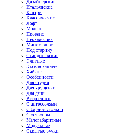
Дизайнерские
Итальянские
Кантри
Классические
Лофт
Модерн
Прованс
Неоклассика
Минимализм
Под старину
Скандинавские
Элитные
Эксклюзивные
Хай-тек
Особенности
Для студии
Для хрущевки
Для дачи
Встроенные
С антресолями
С барной стойкой
С островом
Малогабаритные
Модульные
Скрытые ручки