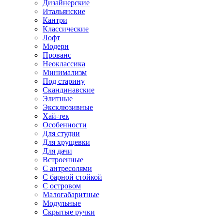
Дизайнерские
Итальянские
Кантри
Классические
Лофт
Модерн
Прованс
Неоклассика
Минимализм
Под старину
Скандинавские
Элитные
Эксклюзивные
Хай-тек
Особенности
Для студии
Для хрущевки
Для дачи
Встроенные
С антресолями
С барной стойкой
С островом
Малогабаритные
Модульные
Скрытые ручки