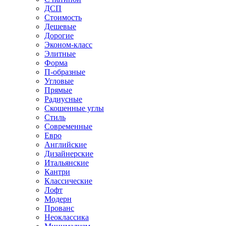
ДСП
Стоимость
Дешевые
Дорогие
Эконом-класс
Элитные
Форма
П-образные
Угловые
Прямые
Радиусные
Скошенные углы
Стиль
Современные
Евро
Английские
Дизайнерские
Итальянские
Кантри
Классические
Лофт
Модерн
Прованс
Неоклассика