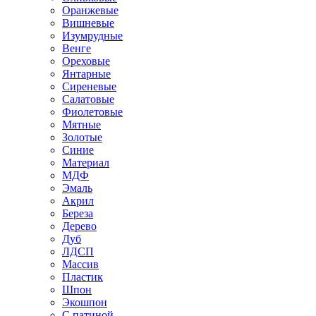
Оранжевые
Вишневые
Изумрудные
Венге
Ореховые
Янтарные
Сиреневые
Салатовые
Фиолетовые
Мятные
Золотые
Синие
Материал
МДФ
Эмаль
Акрил
Береза
Дерево
Дуб
ЛДСП
Массив
Пластик
Шпон
Экошпон
С патиной