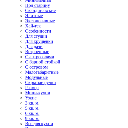
Минимализм
Под старину
Скандинавские
Элитные
Эксклюзивные
Хай-тек
Особенности
Для студии
Для хрущевки
Для дачи
Встроенные
С антресолями
С барной стойкой
С островом
Малогабаритные
Модульные
Скрытые ручки
Размер
Мини-кухни
Узкие
3 кв. м.
5 кв. м.
6 кв. м.
9 кв. м.
Все для кухни