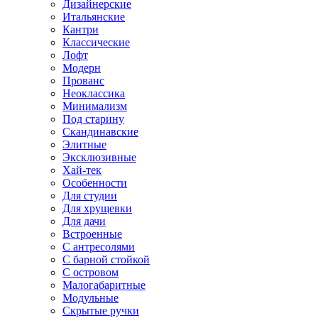
Дизайнерские
Итальянские
Кантри
Классические
Лофт
Модерн
Прованс
Неоклассика
Минимализм
Под старину
Скандинавские
Элитные
Эксклюзивные
Хай-тек
Особенности
Для студии
Для хрущевки
Для дачи
Встроенные
С антресолями
С барной стойкой
С островом
Малогабаритные
Модульные
Скрытые ручки