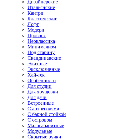
Дизайнерские
Итальянские
Кантри
Классические
Лофт
Модерн
Прованс
Неоклассика
Минимализм
Под старину
Скандинавские
Элитные
Эксклюзивные
Хай-тек
Особенности
Для студии
Для хрущевки
Для дачи
Встроенные
С антресолями
С барной стойкой
С островом
Малогабаритные
Модульные
Скрытые ручки