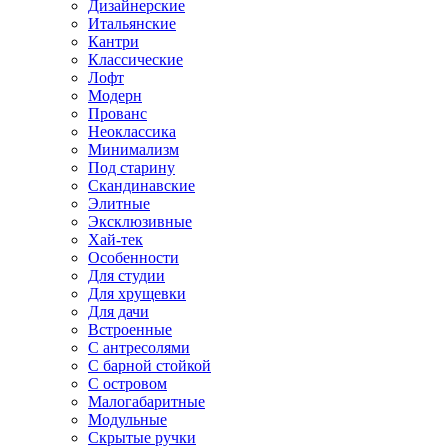
Дизайнерские
Итальянские
Кантри
Классические
Лофт
Модерн
Прованс
Неоклассика
Минимализм
Под старину
Скандинавские
Элитные
Эксклюзивные
Хай-тек
Особенности
Для студии
Для хрущевки
Для дачи
Встроенные
С антресолями
С барной стойкой
С островом
Малогабаритные
Модульные
Скрытые ручки