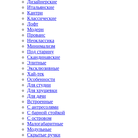
Дизайнерские
Итальянские
Кантри
Классические
Лофт
Модерн
Прованс
Неоклассика
Минимализм
Под старину
Скандинавские
Элитные
Эксклюзивные
Хай-тек
Особенности
Для студии
Для хрущевки
Для дачи
Встроенные
С антресолями
С барной стойкой
С островом
Малогабаритные
Модульные
Скрытые ручки