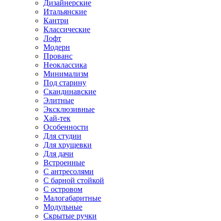
Дизайнерские
Итальянские
Кантри
Классические
Лофт
Модерн
Прованс
Неоклассика
Минимализм
Под старину
Скандинавские
Элитные
Эксклюзивные
Хай-тек
Особенности
Для студии
Для хрущевки
Для дачи
Встроенные
С антресолями
С барной стойкой
С островом
Малогабаритные
Модульные
Скрытые ручки