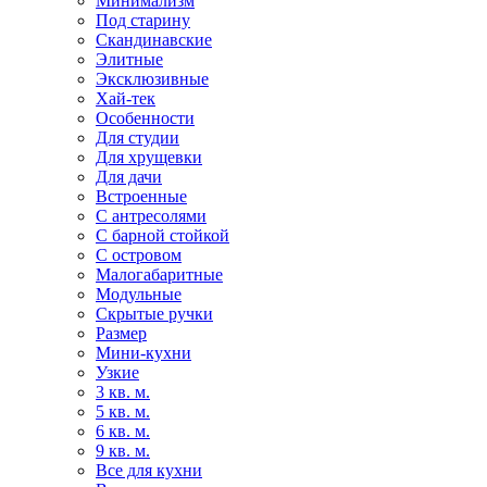
Минимализм
Под старину
Скандинавские
Элитные
Эксклюзивные
Хай-тек
Особенности
Для студии
Для хрущевки
Для дачи
Встроенные
С антресолями
С барной стойкой
С островом
Малогабаритные
Модульные
Скрытые ручки
Размер
Мини-кухни
Узкие
3 кв. м.
5 кв. м.
6 кв. м.
9 кв. м.
Все для кухни