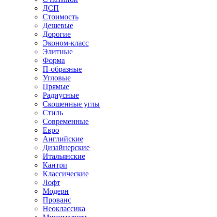
ДСП
Стоимость
Дешевые
Дорогие
Эконом-класс
Элитные
Форма
П-образные
Угловые
Прямые
Радиусные
Скошенные углы
Стиль
Современные
Евро
Английские
Дизайнерские
Итальянские
Кантри
Классические
Лофт
Модерн
Прованс
Неоклассика