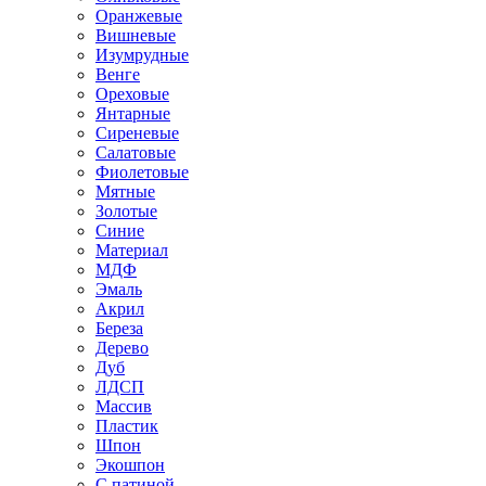
Оранжевые
Вишневые
Изумрудные
Венге
Ореховые
Янтарные
Сиреневые
Салатовые
Фиолетовые
Мятные
Золотые
Синие
Материал
МДФ
Эмаль
Акрил
Береза
Дерево
Дуб
ЛДСП
Массив
Пластик
Шпон
Экошпон
С патиной