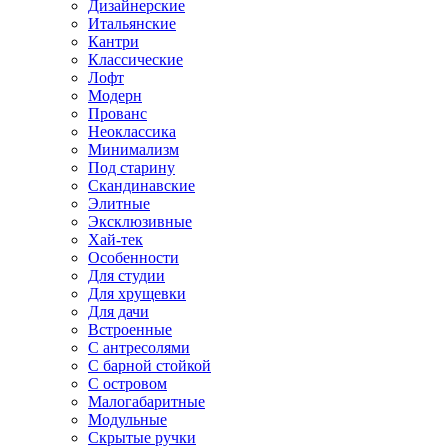
Дизайнерские
Итальянские
Кантри
Классические
Лофт
Модерн
Прованс
Неоклассика
Минимализм
Под старину
Скандинавские
Элитные
Эксклюзивные
Хай-тек
Особенности
Для студии
Для хрущевки
Для дачи
Встроенные
С антресолями
С барной стойкой
С островом
Малогабаритные
Модульные
Скрытые ручки