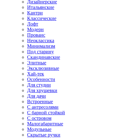
Дизайнерские
Итальянские
Кантри
Классические
Лофт
Модерн
Прованс
Неоклассика
Минимализм
Под старину
Скандинавские
Элитные
Эксклюзивные
Хай-тек
Особенности
Для студии
Для хрущевки
Для дачи
Встроенные
С антресолями
С барной стойкой
С островом
Малогабаритные
Модульные
Скрытые ручки